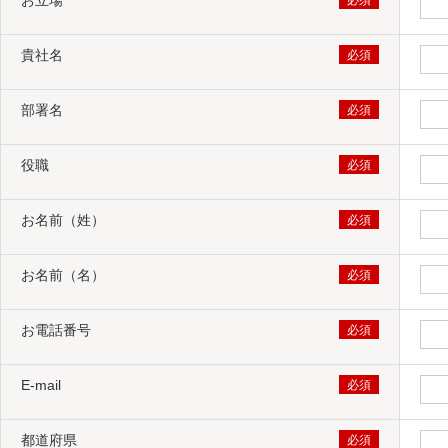
【管理コンソール】Windows・macOS上で動作する Fire
【管理対象デバイス】Windows、macOS、iOS/i
貴社名
詳細は、
動作環境
をご確認ください。
部署名
何台まで無料体験できますか？
役職
体験版では最大10台まで管理可能です。
お名前（姓）
体験版で設定した環境は、製品版に引き継ぐこと
お名前（名）
はい。体験版ご利用後に製品版をお申し込みい
お電話番号
体験版と同じライセンス体系でのお申込みが必要
E-mail
体験版使用中に使い方を教えてもらえますか？
都道府県