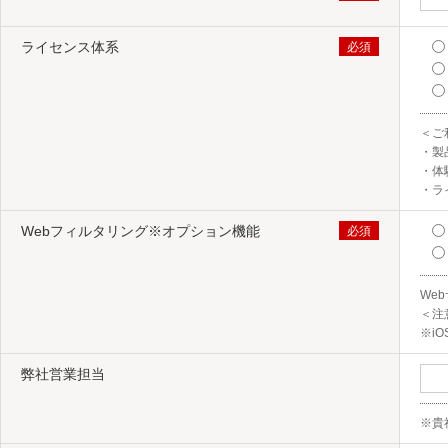
はい。インストール手順や運用方法などをまと
だく上でご不明点などを弊社サポートセンターに
ライセンス体系
サポート内容の詳細は、
ユーザー様向けサポ
＜ご
・製
・体
STEP 2 ログイン情報取得
・ラ
ログイン情報がメールで届きましたら、本文の内容に沿って
Webフィルタリング​※オプション機能
STEP 3 体験版利用開始
We
＜注意
※iO
管理対象のデバイスで、管理用のエージェントをインストー
尚、iOS・macOS については、管理用エージェントのイ
弊社営業担当
各OS 毎のインストール手順は「初期設定ガイド」または
後、エンドポイントマネージャー クラウド版の各種機能を
※貴