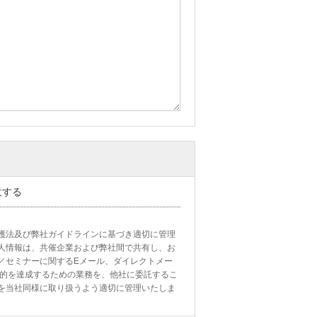
意する
護法及び弊社ガイドラインに基づき適切に管理
人情報は、共催企業および弊社間で共有し、お
／セミナーに関するEメール、ダイレクトメー
目的を達成するための業務を、他社に委託するこ
を当社同様に取り扱うよう適切に管理いたしま