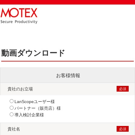
動画ダウンロード
お客様情報
貴社のお立場
LanScopeユーザー様
パートナー（販売店）様
導入検討企業様
貴社名