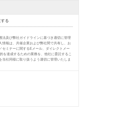
意する
護法及び弊社ガイドラインに基づき適切に管理
人情報は、共催企業および弊社間で共有し、お
／セミナーに関するEメール、ダイレクトメー
目的を達成するための業務を、他社に委託するこ
を当社同様に取り扱うよう適切に管理いたしま