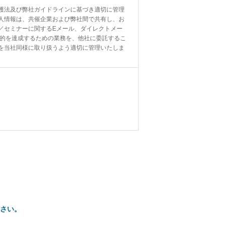
護法及び弊社ガイドラインに基づき適切に管理
人情報は、共催企業および弊社間で共有し、お
／セミナーに関するEメール、ダイレクトメー
目的を達成するための業務を、他社に委託するこ
を当社同様に取り扱うよう適切に管理いたしま
さい。