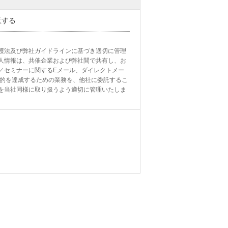
意する
護法及び弊社ガイドラインに基づき適切に管理
人情報は、共催企業および弊社間で共有し、お
／セミナーに関するEメール、ダイレクトメー
目的を達成するための業務を、他社に委託するこ
を当社同様に取り扱うよう適切に管理いたしま