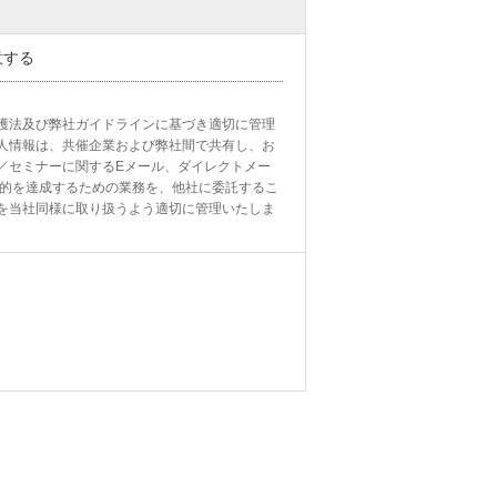
意する
護法及び弊社ガイドラインに基づき適切に管理
人情報は、共催企業および弊社間で共有し、お
／セミナーに関するEメール、ダイレクトメー
目的を達成するための業務を、他社に委託するこ
を当社同様に取り扱うよう適切に管理いたしま