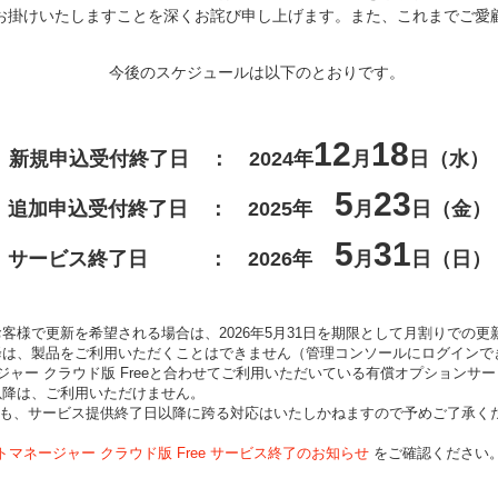
お掛けいたしますことを深くお詫び申し上げます。また、これまでご愛
今後のスケジュールは以下のとおりです。
12
18
新規申込受付終了日 ：
2024年
月
日（水）
5
23
追加申込受付終了日 ：
2025年
月
日（金）
5
31
サービス終了日 ：
2026年
月
日（日）
るお客様で更新を希望される場合は、2026年5月31日を期限として月割りでの
日以降は、製品をご利用いただくことはできません（管理コンソールにログイン
ージャー クラウド版 Freeと合わせてご利用いただいている有償オプションサー
以降は、ご利用いただけません。
でも、サービス提供終了日以降に跨る対応はいたしかねますので予めご了承く
ントマネージャー クラウド版 Free サービス終了のお知らせ
をご確認ください